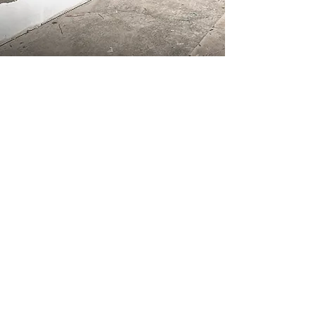
Spécialisé dans le tirage de joints,
Plâtrier Lavoie vous offre un service
varié qui répondra
à tous vos besoins concernant tous
les travaux nécessitant le tirage de
joints. que ce soit
au niveau du secteur résidentiel,
commercial ou institutionnel dans
le grand Montréal.